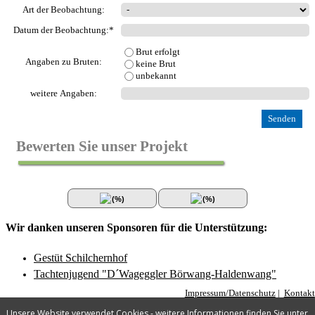
Art der Beobachtung:
Datum der Beobachtung:*
Brut erfolgt
Angaben zu Bruten:
keine Brut
unbekannt
weitere Angaben:
Bewerten Sie unser Projekt
(
%)
(
%)
Wir danken unseren Sponsoren für die Unterstützung:
Gestüt Schilchernhof
Tachtenjugend "D´Wageggler Börwang-Haldenwang"
Impressum/Datenschutz
|
Kontakt
© Landesbund für Vogel- und 
Unsere Website verwendet Cookies - weitere Informationen finden Sie unter